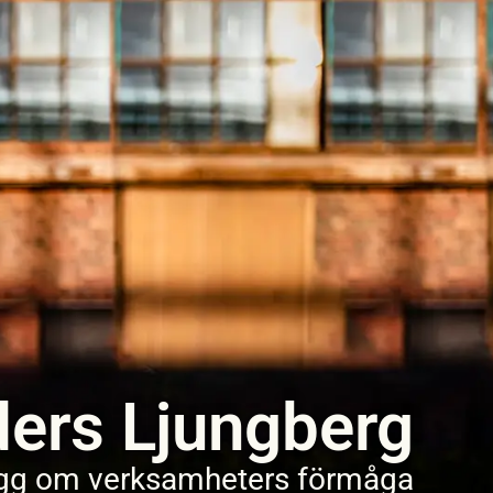
ers Ljungberg
gg om verksamheters förmåga