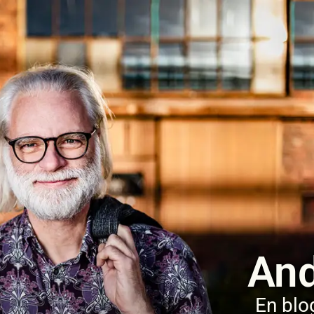
And
En blo