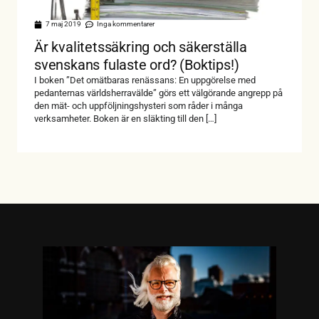
7 maj 2019
Inga kommentarer
Är kvalitetssäkring och säkerställa
svenskans fulaste ord? (Boktips!)
I boken ”Det omätbaras renässans: En uppgörelse med
pedanternas världsherravälde” görs ett välgörande angrepp på
den mät- och uppföljningshysteri som råder i många
verksamheter. Boken är en släkting till den […]