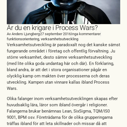
Är du en krigare i Process Wars?
Av
Anders Ljungberg
27 september 2016
Inga kommentarer
funktionsorientering
,
verksamhetsutveckling
Verksamhetsutveckling är paradoxalt nog det kanske sämst
fungerande området i företag och offentlig förvaltning. Ju
större verksamhet, desto sämre verksamhetsutveckling
(med lite olika goda undantag här och där). En förklaring,
bland andra, är att det i stora organisationer pågår en
olycklig kamp om makten över processerna och deras
utveckling. Kampen utan vinnare kallas ibland Process
Wars.
Olika falanger inom verksamhetsutvecklingen skapas efter
huvudsaklig lära, läror som ibland övergår i religioner.
Falangerna brukar benämnas Lean, SixSigma, TQM/IS0
9001, BPM osv. Företrädarna för de olika grupperingarna
träffas ibland för att leta skillnader och missar då att