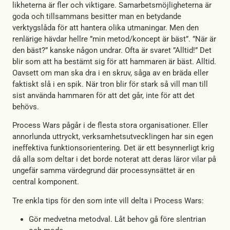
likheterna är fler och viktigare. Samarbetsmöjligheterna är
goda och tillsammans besitter man en betydande
verktygslåda för att hantera olika utmaningar. Men den
renlärige hävdar hellre ”min metod/koncept är bäst”. ”När är
den bäst?” kanske någon undrar. Ofta är svaret ”Alltid!” Det
blir som att ha bestämt sig för att hammaren är bäst. Alltid.
Oavsett om man ska dra i en skruv, såga av en bräda eller
faktiskt slå i en spik. När tron blir för stark så vill man till
sist använda hammaren för att det går, inte för att det
behövs.
Process Wars pågår i de flesta stora organisationer. Eller
annorlunda uttryckt, verksamhetsutvecklingen har sin egen
ineffektiva funktionsorientering. Det är ett besynnerligt krig
då alla som deltar i det borde noterat att deras läror vilar på
ungefär samma värdegrund där processynsättet är en
central komponent.
Tre enkla tips för den som inte vill delta i Process Wars:
Gör medvetna metodval. Låt behov gå före slentrian