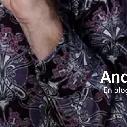
And
En blo