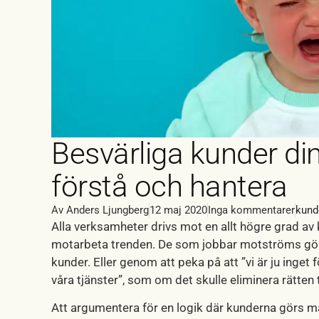
Besvärliga kunder d
förstå och hantera
Av
Anders Ljungberg
12 maj 2020
Inga kommentarer
kund
Alla verksamheter drivs mot en allt högre grad av 
motarbeta trenden. De som jobbar motströms gör d
kunder. Eller genom att peka på att ”vi är ju inget
våra tjänster”, som om det skulle eliminera rätten ti
Att argumentera för en logik där kunderna görs mak