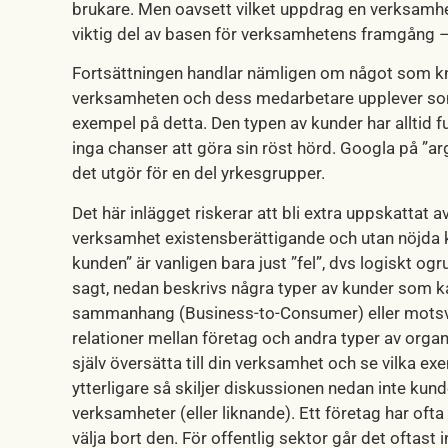
brukare. Men oavsett vilket uppdrag en verksamhet
viktig del av basen för verksamhetens framgång – 
Fortsättningen handlar nämligen om något som knapp
verksamheten och dess medarbetare upplever som b
exempel på detta. Den typen av kunder har alltid f
inga chanser att göra sin röst hörd. Googla på ”a
det utgör för en del yrkesgrupper.
Det här inlägget riskerar att bli extra uppskattat 
verksamhet existensberättigande och utan nöjda k
kunden” är vanligen bara just ”fel”, dvs logiskt 
sagt, nedan beskrivs några typer av kunder som kan
sammanhang (Business-to-Consumer) eller motsv
relationer mellan företag och andra typer av organ
själv översätta till din verksamhet och se vilka ex
ytterligare så skiljer diskussionen nedan inte kunde
verksamheter (eller liknande). Ett företag har ofta
välja bort den. För offentlig sektor går det oftast i