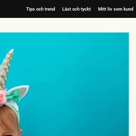
Tips och trend
Läst och tyckt
Mitt liv som kund