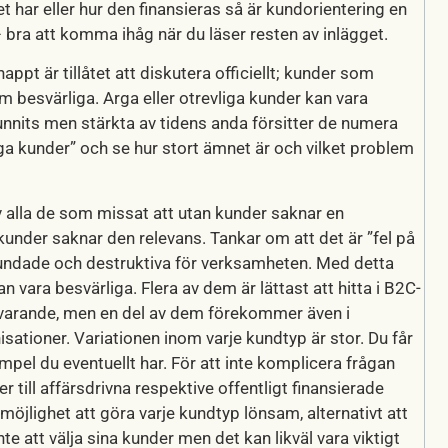
 har eller hur den finansieras så är kundorientering en
bra att komma ihåg när du läser resten av inlägget.
t är tillåtet att diskutera officiellt; kunder som
esvärliga. Arga eller otrevliga kunder kan vara
unnits men stärkta av tidens anda försitter de numera
rga kunder” och se hur stort ämnet är och vilket problem
av alla de som missat att utan kunder saknar en
under saknar den relevans. Tankar om att det är ”fel på
ogrundade och destruktiva för verksamheten. Med detta
 vara besvärliga. Flera av dem är lättast att hitta i B2C-
arande, men en del av dem förekommer även i
isationer. Variationen inom varje kundtyp är stor. Du får
empel du eventuellt har. För att inte komplicera frågan
r till affärsdrivna respektive offentligt finansierade
 möjlighet att göra varje kundtyp lönsam, alternativt att
nte att välja sina kunder men det kan likväl vara viktigt