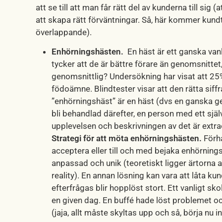
att se till att man får rätt del av kunderna till sig
att skapa rätt förväntningar. Så, här kommer kundt
överlappande).
Enhörningshästen.
En häst är ett ganska vanlig
tycker att de är bättre förare än genomsnittet
genomsnittlig? Undersökning har visat att 25
födoämne. Blindtester visar att den rätta siffra
”enhörningshäst” är en häst (dvs en ganska ge
bli behandlad därefter, en person med ett sj
upplevelsen och beskrivningen av det är extra
Strategi för att möta enhörningshästen.
Förhå
acceptera eller till och med bejaka enhörning
anpassad och unik (teoretiskt ligger ärtorna ald
reality). En annan lösning kan vara att låta k
efterfrågas blir hopplöst stort. Ett vanligt s
en given dag. En buffé hade löst problemet oc
(jaja, allt måste skyltas upp och så, börja nu 