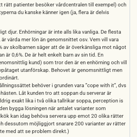
 (att rätt patienter besöker vårdcentralen till exempel) och
yperna du kanske känner igen (ja, flera är delvis
t djur. Enhörningar är inte alls lika vanliga. De flesta
, är värda mer lön än genomsnittet osv. Vem vill vara
% av skolbarnen säger att de är överkänsliga mot något
n är 0,6%. De är helt enkelt barn av sin tid. En
nomsnittlig kund) som tror den är en enhörning och vill
älvpåtaget utanförskap. Behovet är genomsnittligt men
ordinärt.
llningssättet behöver i grunden vara ”cope with it”, dvs
shästen. Låt kunden tro att soppan du serverar är
rig exakt lika i två olika tallrikar soppa, perception is
unden bygga lösningen när antalet varianter som
kolkök kan idag behöva servera upp emot 20 olika rätter
h dessutom möjliggjort snarare 200 varianter av rätter
inte med att se problem direkt.)