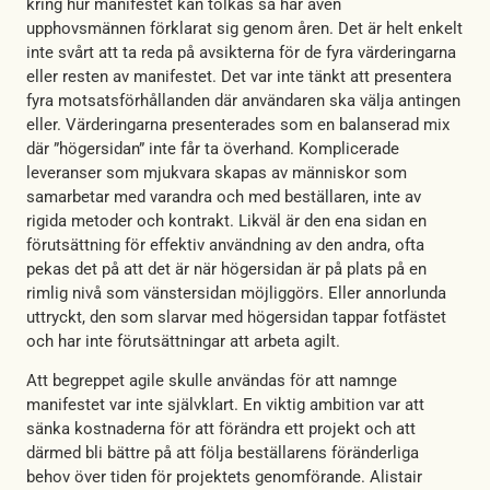
kring hur manifestet kan tolkas så har även
upphovsmännen förklarat sig genom åren. Det är helt enkelt
inte svårt att ta reda på avsikterna för de fyra värderingarna
eller resten av manifestet. Det var inte tänkt att presentera
fyra motsatsförhållanden där användaren ska välja antingen
eller. Värderingarna presenterades som en balanserad mix
där ”högersidan” inte får ta överhand. Komplicerade
leveranser som mjukvara skapas av människor som
samarbetar med varandra och med beställaren, inte av
rigida metoder och kontrakt. Likväl är den ena sidan en
förutsättning för effektiv användning av den andra, ofta
pekas det på att det är när högersidan är på plats på en
rimlig nivå som vänstersidan möjliggörs. Eller annorlunda
uttryckt, den som slarvar med högersidan tappar fotfästet
och har inte förutsättningar att arbeta agilt.
Att begreppet agile skulle användas för att namnge
manifestet var inte självklart. En viktig ambition var att
sänka kostnaderna för att förändra ett projekt och att
därmed bli bättre på att följa beställarens föränderliga
behov över tiden för projektets genomförande. Alistair