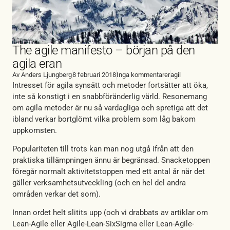
The agile manifesto – början på den
agila eran
Av
Anders Ljungberg
8 februari 2018
Inga kommentarer
agil
Intresset för agila synsätt och metoder fortsätter att öka,
inte så konstigt i en snabbföränderlig värld. Resonemang
om agila metoder är nu så vardagliga och spretiga att det
ibland verkar bortglömt vilka problem som låg bakom
uppkomsten.
Populariteten till trots kan man nog utgå ifrån att den
praktiska tillämpningen ännu är begränsad. Snacketoppen
föregår normalt aktivitetstoppen med ett antal år när det
gäller verksamhetsutveckling (och en hel del andra
områden verkar det som).
Innan ordet helt slitits upp (och vi drabbats av artiklar om
Lean-Agile eller Agile-Lean-SixSigma eller Lean-Agile-