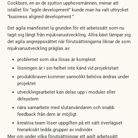
Cockburn, en av de sjutton upphovsmännen, menar att
istället för ”agile development” kunde man ha valt uttrycket
”business aligned development.”
Det agila manifestet la grunden för ett arbetssätt som nu
tagit sig långt från mjukvaruutveckling. Allra bäst lämpar sig
det agila angreppssättet när förutsättningarna liknar de som
mjukvaruutveckling präglas av:
problemet som ska lösas är komplext
lösningen är i sin helhet inte känd vid projektstart
produktkraven kommer sannolikt behöva ändras under
projektet
utvecklingsarbetet kan delas upp i moduler eller
delsystem
nära samarbete med slutanvändaren och snabb
feedback från dem är möjligt
kreativa team löser uppgiften på ett sätt överlägset
hierarkiskt ledda grupper av individer.
Mer om under vilka förutsättningar ett agilt arbetssätt