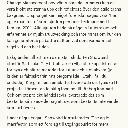
Change-Management osv, vänta bara de kommer) kan det
vara klokt att stanna upp och reflektera över den agila erans
bakgrund. Ursprunget kan något förenklat sägas vara ”the
agile manifesto” som sjutton personer tecknade ned i
februari 2001. Alla sjutton hade på något sätt intresse och
erfarenhet av mjukvaruutveckling och inte minst om hur den
kan genomföras på bättre sätt än vad som var närmast
regel vid den här tiden.
Bakgrunden till att man samlats i skidorten Snowbird
utanför Salt Lake City i Utah var en vilja att skapa intresse
för nya och bättre metoder för att utveckla mjukvara (jo,
bilden är faktiskt från rätt bergområde i Utah, ifall du
undrade). Kring millenniumskiftet levererade det typiska IT-
projektet försent en felaktig lösning till för hög kostnad.
Och om ett projekt händelsevis levererade det som
beställts så visade det sig att det som beställts inte var det
som behövdes.
Under några dagar i Snowbird formulerades ”The agile
manifesto” som ett förslag till utgångspunkt för mera