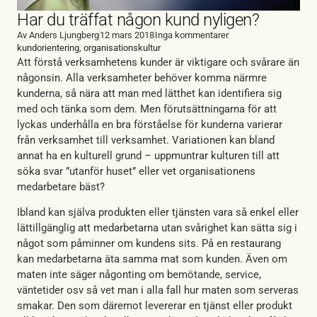
Har du träffat någon kund nyligen?
Av
Anders Ljungberg
12 mars 2018
Inga kommentarer
kundorientering
,
organisationskultur
Att förstå verksamhetens kunder är viktigare och svårare än
någonsin. Alla verksamheter behöver komma närmre
kunderna, så nära att man med lätthet kan identifiera sig
med och tänka som dem. Men förutsättningarna för att
lyckas underhålla en bra förståelse för kunderna varierar
från verksamhet till verksamhet. Variationen kan bland
annat ha en kulturell grund – uppmuntrar kulturen till att
söka svar ”utanför huset” eller vet organisationens
medarbetare bäst?
Ibland kan själva produkten eller tjänsten vara så enkel eller
lättillgänglig att medarbetarna utan svårighet kan sätta sig i
något som påminner om kundens sits. På en restaurang
kan medarbetarna äta samma mat som kunden. Även om
maten inte säger någonting om bemötande, service,
väntetider osv så vet man i alla fall hur maten som serveras
smakar. Den som däremot levererar en tjänst eller produkt