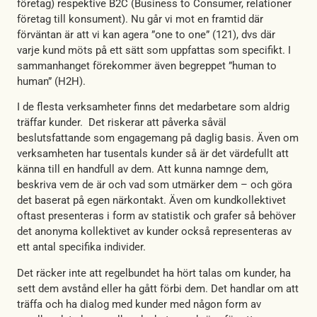
företag) respektive B2C (Business to Consumer, relationer
företag till konsument). Nu går vi mot en framtid där
förväntan är att vi kan agera ”one to one” (121), dvs där
varje kund möts på ett sätt som uppfattas som specifikt. I
sammanhanget förekommer även begreppet ”human to
human” (H2H).
I de flesta verksamheter finns det medarbetare som aldrig
träffar kunder. Det riskerar att påverka såväl
beslutsfattande som engagemang på daglig basis. Även om
verksamheten har tusentals kunder så är det värdefullt att
känna till en handfull av dem. Att kunna namnge dem,
beskriva vem de är och vad som utmärker dem – och göra
det baserat på egen närkontakt. Även om kundkollektivet
oftast presenteras i form av statistik och grafer så behöver
det anonyma kollektivet av kunder också representeras av
ett antal specifika individer.
Det räcker inte att regelbundet ha hört talas om kunder, ha
sett dem avstånd eller ha gått förbi dem. Det handlar om att
träffa och ha dialog med kunder med någon form av