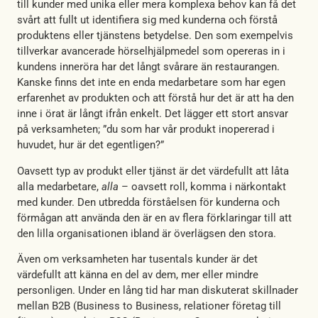
till kunder med unika eller mera komplexa behov kan få det
svårt att fullt ut identifiera sig med kunderna och förstå
produktens eller tjänstens betydelse. Den som exempelvis
tillverkar avancerade hörselhjälpmedel som opereras in i
kundens inneröra har det långt svårare än restaurangen.
Kanske finns det inte en enda medarbetare som har egen
erfarenhet av produkten och att förstå hur det är att ha den
inne i örat är långt ifrån enkelt. Det lägger ett stort ansvar
på verksamheten; ”du som har vår produkt inopererad i
huvudet, hur är det egentligen?”
Oavsett typ av produkt eller tjänst är det värdefullt att låta
alla medarbetare,
alla
– oavsett roll, komma i närkontakt
med kunder. Den utbredda förståelsen för kunderna och
förmågan att använda den är en av flera förklaringar till att
den lilla organisationen ibland är överlägsen den stora.
Även om verksamheten har tusentals kunder är det
värdefullt att känna en del av dem, mer eller mindre
personligen. Under en lång tid har man diskuterat skillnader
mellan B2B (Business to Business, relationer företag till