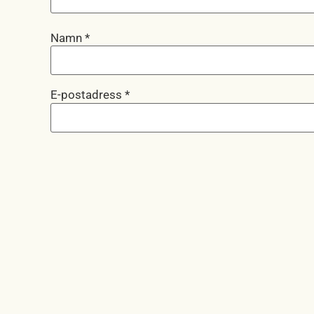
Namn
*
E-postadress
*
Webbplats
Spara mitt namn, min e-postadress och webbplats 
kommentar.