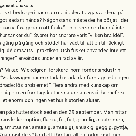
ganisationskultur
toriskt bedrägeri när man manipulerat avgasvärdena på
 något sådant hända? Någonstans måste det ha börjat i det
är kan vi fixa genom att fuska”. Den personen har då inte
r tänker du”. Svaret har snarare varit ”vilken bra idé!”.
gång på gång och stödet har växt till att bli tillräckligt
lig idé omsatts i praktiken. Och fusket användes inte ett
ösningen” användes under en rad av år.
a?
Mikael Wickelgren
, forskare inom fordonsindustrin,
: ”Volkswagen har en stark hierarki där företagsledningen
rdnade: lös problemet.” Flera andra med kunskap om
 sig om en företagskultur snarare än enskilda chefers
et enorm och ingen vet hur historien slutar.
n på shutterstock sedan den 29 september. Man hittar
le, korruption, fläcka, ful, fult, grumlig, ojuste, oren,
ig, smutsa ner, smutsig, smutsigt, snuskig, geggig, gyttja,
. Knappast de sökord ett företag vill bli förknippat med.