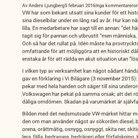
Av
Anders Ljungberg
5 februari 2016
Inga kommentarer
or
VW har som bekant utsatt sina kunder för ett his
sina dieselbilar under en lång rad av år. Hur kan
lilla. En medarbetare har sagt till en annan: ”det h
tagit sig för pannan och utbrustit ”men människa, hu
Och så har det rullat på. Idén måste ha provtryckts 
omfattande för att möjliggöra att en historiskt då
enstaka år för att rädda en akut situation utan ”l
I vilken typ av verksamhet kan något sådant händ
gav en förklaring i Vi Bilägare (
3 november 2015
)
pekar med hela handen och säger till sina undero
Volkswagen har pekat på samma orsak; att det rör
dåliga omdömen. Skadan på varumärket är självfall
Bilden med det nedsmutsade VW-märket hittar ma
den om man använder något av sökorden diesel, bräns
orena, orättmätig, osnygg, osnyggt, skita ner, skit
lera, fälla, bedragare, bedrägeri eller förfalskning