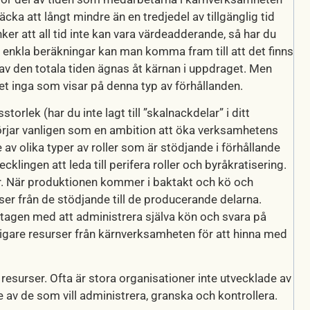
ka att långt mindre än en tredjedel av tillgänglig tid
er att all tid inte kan vara värdeadderande, så har du
enkla beräkningar kan man komma fram till att det finns
av den totala tiden ägnas åt kärnan i uppdraget. Men
 det inga som visar på denna typ av förhållanden.
rlek (har du inte lagt till ”skalnackdelar” i ditt
 börjar vanligen som en ambition att öka verksamhetens
v olika typer av roller som är stödjande i förhållande
klingen att leda till perifera roller och byråkratisering.
tär. När produktionen kommer i baktakt och kö och
rser från de stödjande till de producerande delarna.
tagen med att administrera själva kön och svara på
igare resurser från kärnverksamheten för att hinna med
 resurser. Ofta är stora organisationer inte utvecklade av
 av de som vill administrera, granska och kontrollera.