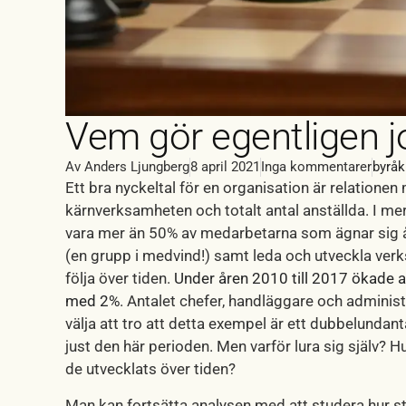
Vem gör egentligen j
Av
Anders Ljungberg
8 april 2021
Inga kommentarer
byråk
Ett bra nyckeltal för en organisation är relationen
kärnverksamheten och totalt antal anställda. I mera
vara mer än 50% av medarbetarna som ägnar sig åt 
(en grupp i medvind!) samt leda och utveckla verks
följa över tiden.
Under åren 2010 till 2017 ökade
med 2%
. Antalet chefer, handläggare och admini
välja att tro att detta exempel är ett dubbelundant
just den här perioden. Men varför lura sig själv? H
de utvecklats över tiden?
Man kan fortsätta analysen med att studera hur 