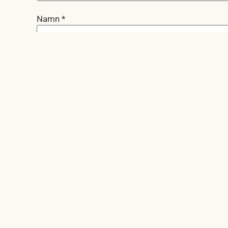
Namn
*
E-postadress
*
Webbplats
Spara mitt namn, min e-postadress och webbplats 
kommentar.