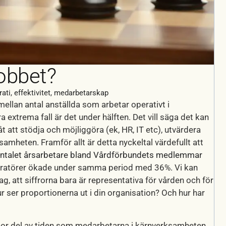
obbet?
rati
,
effektivitet
,
medarbetarskap
 mellan antal anställda som arbetar operativt i
 extrema fall är det under hälften. Det vill säga det kan
att stödja och möjliggöra (ek, HR, IT etc), utvärdera
amheten. Framför allt är detta nyckeltal värdefullt att
 antalet årsarbetare bland Vårdförbundets medlemmar
stratörer ökade under samma period med 36%. Vi kan
ag, att siffrorna bara är representativa för vården och för
ur ser proportionerna ut i din organisation? Och hur har
stor del av tiden som medarbetarna i kärnverksamheten