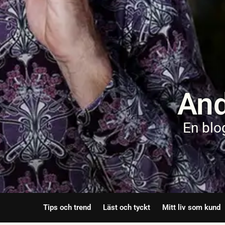
And
En blo
Tips och trend
Läst och tyckt
Mitt liv som kund