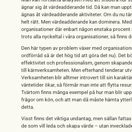
ägnar sig åt värdeadderande tid. Då kan man upptäc
ägnas åt värdeadderande aktiviteter. Om du nu tänk
helt rätt. Men värdeadderande kan dominera. Med 
organisationer där enbart någon enstaka procent 
trots alla nyckeltal i våra organisationer, så finns
Den här typen av problem växer med organisationssto
ordförråd så är det hög tid att göra det nu). Det
effektivitet och professionalism, genom skapande a
till kärnverksamheten. Men efterhand tenderar utvec
Verksamheten blir alltmer introvert till sin karak
väntetider ökar, så förmår man inte att flytta resu
Tvärtom finns många exempel på hur man blir upp
frågor om kön, och att man då måste hämta ytterl
detta.
Visst finns det viktiga undantag, men sällan fattas
de som vill leda och skapa värde – utan invecklade