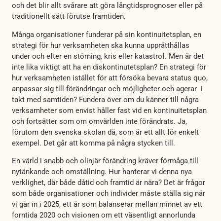
och det blir allt svårare att göra långtidsprognoser eller på
traditionellt sätt förutse framtiden.
Många organisationer funderar på sin kontinuitetsplan, en
strategi för hur verksamheten ska kunna upprätthållas
under och efter en störning, kris eller katastrof. Men är det
inte lika viktigt att ha en diskontinutetsplan? En strategi för
hur verksamheten istället för att försöka bevara status quo,
anpassar sig till förändringar och möjligheter och agerar i
takt med samtiden? Fundera över om du känner till några
verksamheter som envist håller fast vid en kontinuitetsplan
och fortsätter som om omvärlden inte förändrats. Ja,
förutom den svenska skolan då, som är ett allt för enkelt
exempel. Det går att komma på några stycken till.
En värld i snabb och olinjär förändring kräver förmåga till
nytänkande och omställning. Hur hanterar vi denna nya
verklighet, där både dåtid och framtid är nära? Det är frågor
som både organisationer och individer måste ställa sig när
vi går in i 2025, ett år som balanserar mellan minnet av ett
forntida 2020 och visionen om ett väsentligt annorlunda