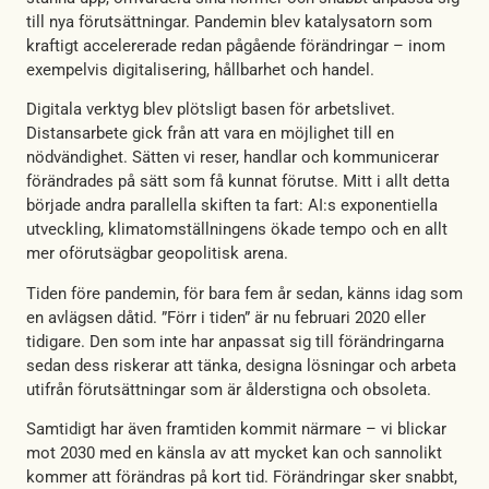
till nya förutsättningar. Pandemin blev katalysatorn som
kraftigt accelererade redan pågående förändringar – inom
exempelvis digitalisering, hållbarhet och handel.
Digitala verktyg blev plötsligt basen för arbetslivet.
Distansarbete gick från att vara en möjlighet till en
nödvändighet. Sätten vi reser, handlar och kommunicerar
förändrades på sätt som få kunnat förutse. Mitt i allt detta
började andra parallella skiften ta fart: AI:s exponentiella
utveckling, klimatomställningens ökade tempo och en allt
mer oförutsägbar geopolitisk arena.
Tiden före pandemin, för bara fem år sedan, känns idag som
en avlägsen dåtid. ”Förr i tiden” är nu februari 2020 eller
tidigare. Den som inte har anpassat sig till förändringarna
sedan dess riskerar att tänka, designa lösningar och arbeta
utifrån förutsättningar som är ålderstigna och obsoleta.
Samtidigt har även framtiden kommit närmare – vi blickar
mot 2030 med en känsla av att mycket kan och sannolikt
kommer att förändras på kort tid. Förändringar sker snabbt,