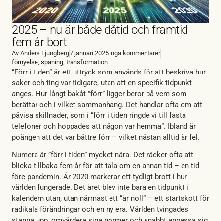
2025 – nu är både dåtid och framtid
fem år bort
Av
Anders Ljungberg
7 januari 2025
Inga kommentarer
förnyelse
,
spaning
,
transformation
”Förr i tiden” är ett uttryck som används för att beskriva hur
saker och ting var tidigare, utan att en specifik tidpunkt
anges. Hur långt bakåt ”förr” ligger beror på vem som
berättar och i vilket sammanhang. Det handlar ofta om att
påvisa skillnader, som i ”förr i tiden ringde vi till fasta
telefoner och hoppades att någon var hemma”. Ibland är
poängen att det var bättre förr – vilket nästan alltid är fel.
Numera är ”förr i tiden” mycket nära. Det räcker ofta att
blicka tillbaka fem år för att tala om en annan tid – en tid
före pandemin. År 2020 markerar ett tydligt brott i hur
världen fungerade. Det året blev inte bara en tidpunkt i
kalendern utan, utan närmast ett ”år noll” – ett startskott för
radikala förändringar och en ny era. Världen tvingades
stanna upp, omvärdera sina normer och snabbt anpassa sig