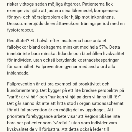
risker vidtogs sedan möjliga åtgärder. Patienterna fick
exempelvis hjälp att justera sina läkemedel, kompensera
för syn- och hörselproblem eller hjälp mot inkontinens.
Dessutom erbjöds de en åttaveckors träningsperiod med en
fysioterapeut.
Resultatet? Ett halvår efter insatserna hade antalet
fallolyckor bland deltagarna minskat med hela 57%. Detta
innebär inte bara minskat lidande och bibehållen livskvalitet
för individen, utan också betydande kostnadsbesparingar
för samhället. Fallprevention gynnar med andra ord alla
inblandade.
Fallprevention är ett bra exempel på proaktivitet och
kundorientering. Det bygger på ett lite bredare perspektiv på
”varför är vi här” och ”hur kan vi hjälpa dem vi finns till för”.
Det går sannolikt inte att hitta stöd i organisationsschemat
för att fallprevention är en möjlig del av uppdraget. Att
prioritera förebyggande arbete visar att Region Skåne inte
bara ser patienter som ”vårdfall” utan som individer vars
livskvalitet de vill förbättra. Att detta också leder till