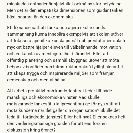
minskade kostnader är självfallet också av stor betydelse.
Men det är den empatiska dimensionen som guidar tanken
bäst, snarare än den ekonomiska.
Ett liknande sätt att tänka och agera skulle i andra
sammanhang kunna innebära exempelvis att skolan utöver
att fokusera specifika kunskapsmål och prestationer också
mycket bättre hjälper eleven till välbefinnande, motivation
och en känsla av meningsfullhet i lärandet. Eller att
offentlig planering och samhällsbyggnad utöver att möta
behov av bostäder och infrastruktur också tydligt bidrar till
att skapa trygga och inspirerande miljöer som främjar
gemenskap och mental hälsa.
Att arbeta proaktivt och kundorienterat leder till både
mänskliga och ekonomiska vinster. Vad skulle
motsvarande tankesätt (fallprevention) ge för nya sätt att
möta kunderna när det gäller din organisation? Skulle det
leda till förändrade tjänster? Eller helt nya? Eller saknas helt
den värderingsmässiga grunden för att ens föra en
diskussion kring ämnet?