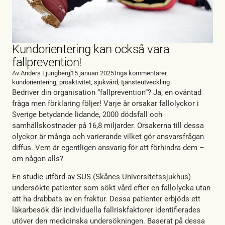
Kundorientering kan också vara
fallprevention!
Av
Anders Ljungberg
15 januari 2025
Inga kommentarer
kundorientering
,
proaktivitet
,
sjukvård
,
tjänsteutveckling
Bedriver din organisation ”fallprevention”? Ja, en oväntad
fråga men förklaring följer! Varje år orsakar fallolyckor i
Sverige betydande lidande, 2000 dödsfall och
samhällskostnader på 16,8 miljarder. Orsakerna till dessa
olyckor är många och varierande vilket gör ansvarsfrågan
diffus. Vem är egentligen ansvarig för att förhindra dem –
om någon alls?
En
studie utförd av SUS
(Skånes Universitetssjukhus)
undersökte patienter som sökt vård efter en fallolycka utan
att ha drabbats av en fraktur. Dessa patienter erbjöds ett
läkarbesök där individuella fallriskfaktorer identifierades
utöver den medicinska undersökningen. Baserat på dessa